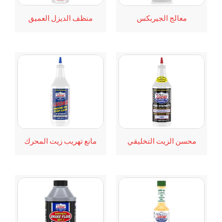
منظف الديزل العميق
معالج الجيربكس
محسن الزيت التخليقي
مانع تهريب زيت المحرك